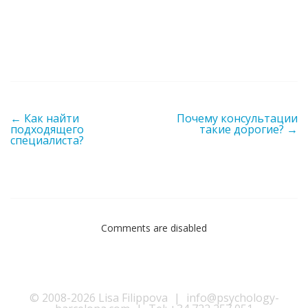
Post navigation
←
Как найти
Почему консультации
подходящего
такие дорогие?
→
специалиста?
Comments are disabled
© 2008-2026 Lisa Filippova
|
info@psychology-