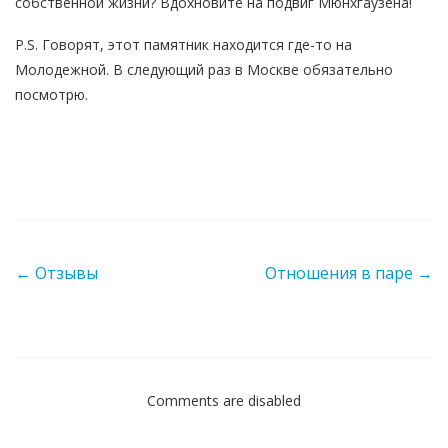
собственной жизни? Вдохновите на подвиг Мюнхгаузена!
P.S. Говорят, этот памятник находится где-то на
Молодежной. В следующий раз в Москве обязательно
посмотрю.
Post navigation
←
Отзывы
Отношения в паре
→
Comments are disabled