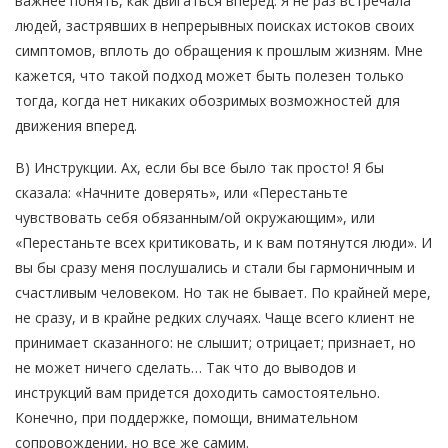
важнее понять, как двигаться вперед. Я не раз встречала
людей, застрявших в непрерывных поисках истоков своих
симптомов, вплоть до обращения к прошлым жизням. Мне
кажется, что такой подход может быть полезен только
тогда, когда нет никаких обозримых возможностей для
движения вперед.
В) Инструкции. Ах, если бы все было так просто! Я бы
сказала: «Начните доверять», или «Перестаньте
чувствовать себя обязанным/ой окружающим», или
«Перестаньте всех критиковать, и к вам потянутся люди». И
вы бы сразу меня послушались и стали бы гармоничным и
счастливым человеком. Но так не бывает. По крайней мере,
не сразу, и в крайне редких случаях. Чаще всего клиент не
принимает сказанного: не слышит; отрицает; признает, но
не может ничего сделать… Так что до выводов и
инструкций вам придется доходить самостоятельно.
Конечно, при поддержке, помощи, внимательном
сопровождении, но все же самим.